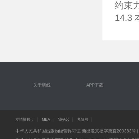
约束
14
关于研线
APP下载
友情链接：
MBA
MPAcc
考研网
中华人民共和国出版物经营许可证 新出发京批字第直200383号