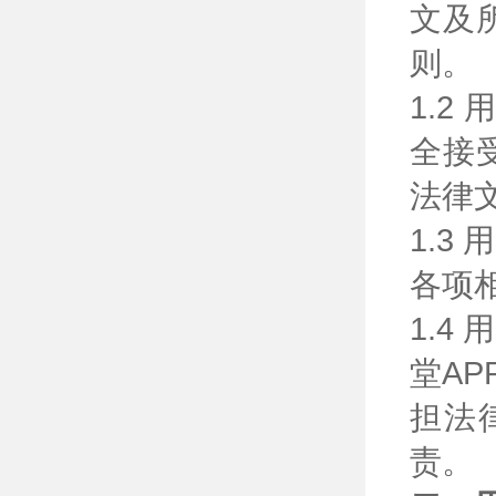
文及
则。
1.
全接
法律
1.
各项
1.
堂A
担法
责。